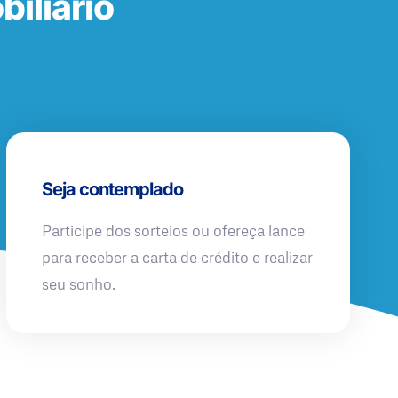
iliário
Seja contemplado
Participe dos sorteios ou ofereça lance
para receber a carta de crédito e realizar
seu sonho.