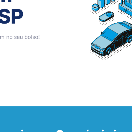
 SP
m no seu bolso!