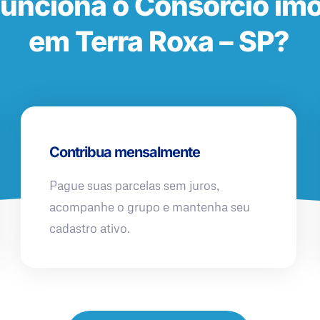
unciona o Consórcio imob
em Terra Roxa – SP?
Contribua mensalmente
Pague suas parcelas sem juros,
acompanhe o grupo e mantenha seu
cadastro ativo.