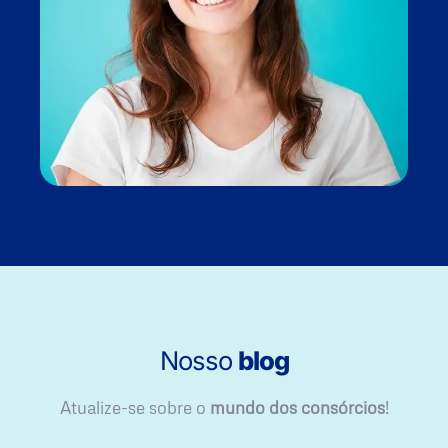
Nosso
blog
Atualize-se sobre o
mundo dos consórcios
!