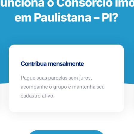
unciona o Consórcio imob
em Paulistana – PI?
Contribua mensalmente
Pague suas parcelas sem juros,
acompanhe o grupo e mantenha seu
cadastro ativo.