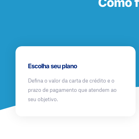
Como f
Escolha seu plano
Defina o valor da carta de crédito e o
prazo de pagamento que atendem ao
seu objetivo.