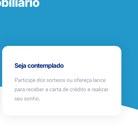
iliário
Seja contemplado
Participe dos sorteios ou ofereça lance
para receber a carta de crédito e realizar
seu sonho.