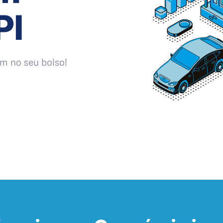
PI
m no seu bolso!