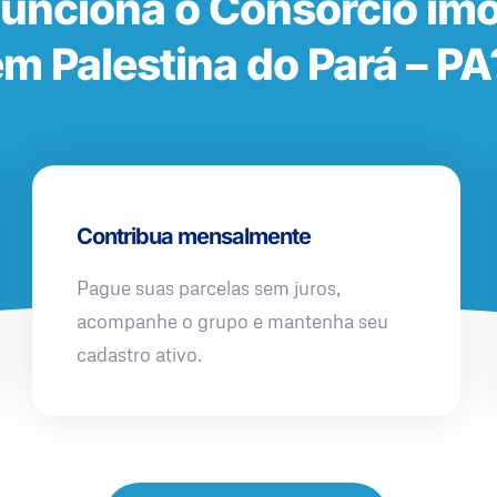
unciona o Consórcio imob
m Palestina do Pará – PA
Contribua mensalmente
Pague suas parcelas sem juros,
acompanhe o grupo e mantenha seu
cadastro ativo.