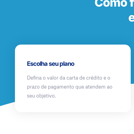
Como f
e
Escolha seu plano
Defina o valor da carta de crédito e o
prazo de pagamento que atendem ao
seu objetivo.