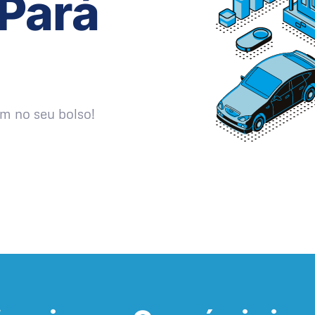
 Pará
m no seu bolso!