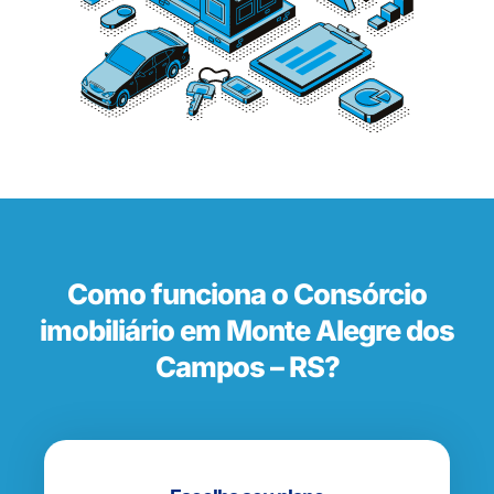
Como funciona o Consórcio
imobiliário em Monte Alegre dos
Campos – RS?