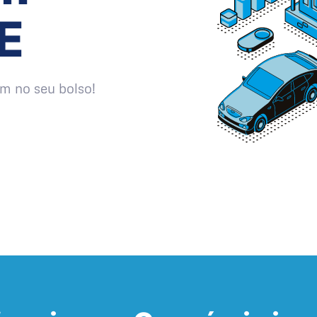
E
m no seu bolso!