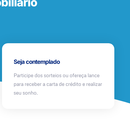
iliário
Seja contemplado
Participe dos sorteios ou ofereça lance
para receber a carta de crédito e realizar
seu sonho.