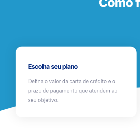
Como f
Escolha seu plano
Defina o valor da carta de crédito e o
prazo de pagamento que atendem ao
seu objetivo.