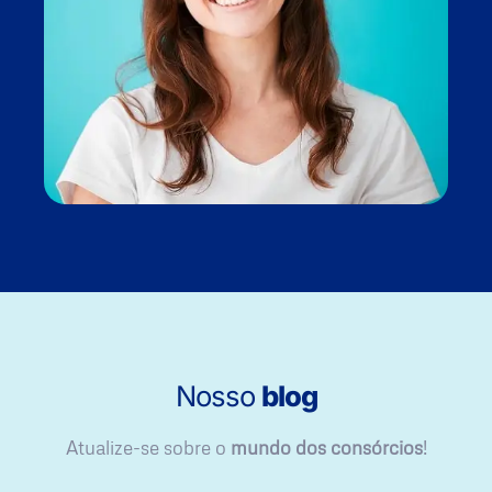
Nosso
blog
Atualize-se sobre o
mundo dos consórcios
!