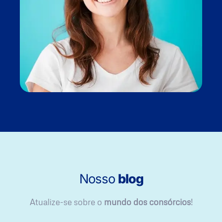
Nosso
blog
Atualize-se sobre o
mundo dos consórcios
!