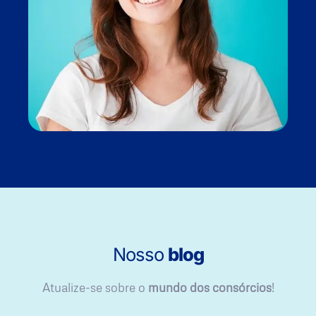
Nosso
blog
Atualize-se sobre o
mundo dos consórcios
!