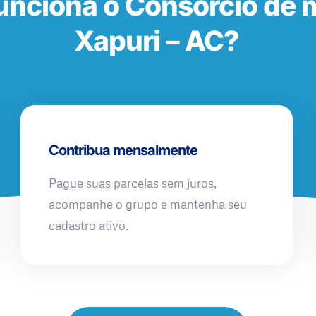
nciona o Consórcio de 
Xapuri – AC?
Contribua mensalmente
Pague suas parcelas sem juros,
acompanhe o grupo e mantenha seu
cadastro ativo.