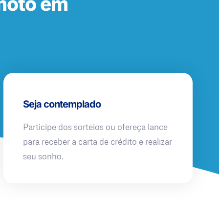
moto em
Seja contemplado
Participe dos sorteios ou ofereça lance
para receber a carta de crédito e realizar
seu sonho.