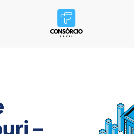
e
uri –