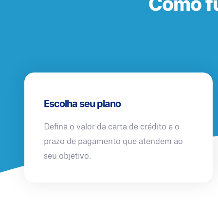
Como fu
Escolha seu plano
Defina o valor da carta de crédito e o
prazo de pagamento que atendem ao
seu objetivo.