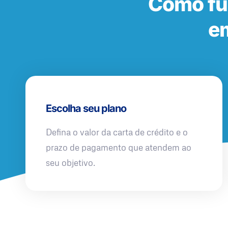
Como fu
em
Escolha seu plano
Defina o valor da carta de crédito e o
prazo de pagamento que atendem ao
seu objetivo.