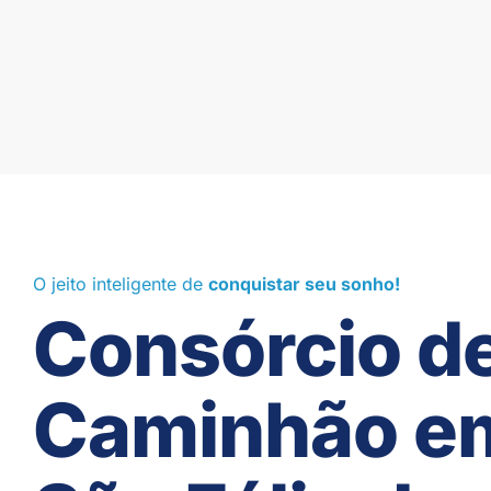
O jeito inteligente de
conquistar seu sonho!
Consórcio d
Caminhão e