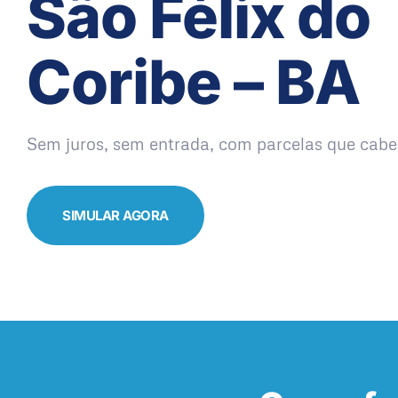
São Félix do
Coribe – BA
Sem juros, sem entrada, com parcelas que cabe
SIMULAR AGORA