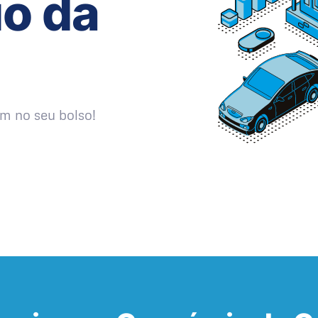
io da
m no seu bolso!