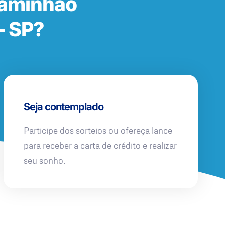
Caminhão
– SP?
Seja contemplado
Participe dos sorteios ou ofereça lance
para receber a carta de crédito e realizar
seu sonho.