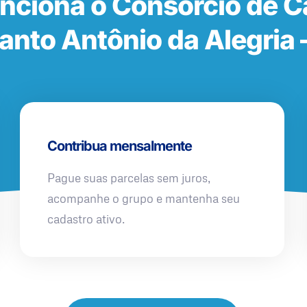
nciona o Consórcio de 
anto Antônio da Alegria 
Contribua mensalmente
Pague suas parcelas sem juros,
acompanhe o grupo e mantenha seu
cadastro ativo.