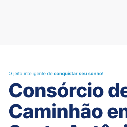
O jeito inteligente de
conquistar seu sonho!
Consórcio d
Caminhão e