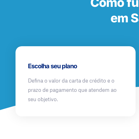
Como fu
em S
Escolha seu plano
Defina o valor da carta de crédito e o
prazo de pagamento que atendem ao
seu objetivo.