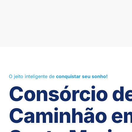
O jeito inteligente de
conquistar seu sonho!
Consórcio d
Caminhão e