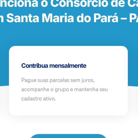
nciona o Consórcio de 
 Santa Maria do Pará – 
Contribua mensalmente
Pague suas parcelas sem juros,
acompanhe o grupo e mantenha seu
cadastro ativo.