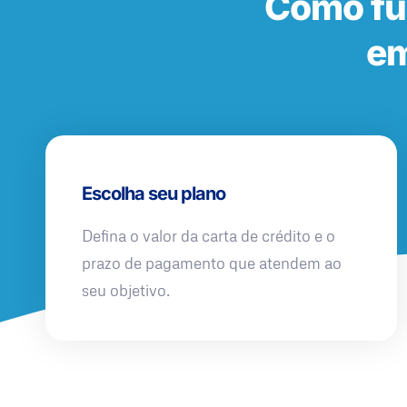
Como fu
em
Escolha seu plano
Defina o valor da carta de crédito e o
prazo de pagamento que atendem ao
seu objetivo.