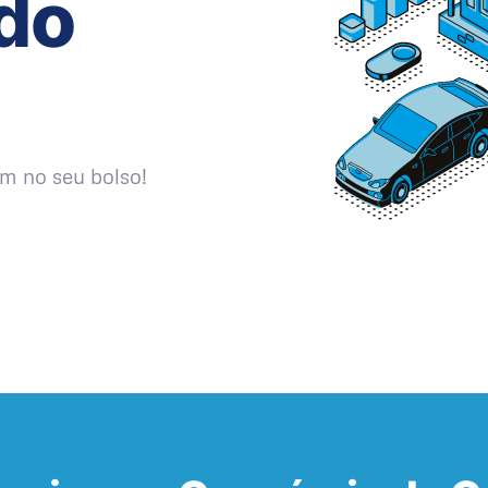
do
m no seu bolso!