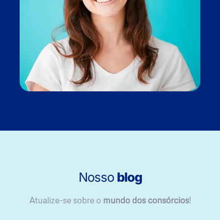
Nosso
blog
Atualize-se sobre o
mundo dos consórcios
!