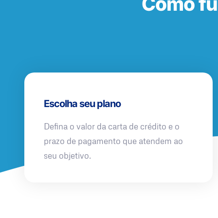
Como fu
Escolha seu plano
Defina o valor da carta de crédito e o
prazo de pagamento que atendem ao
seu objetivo.