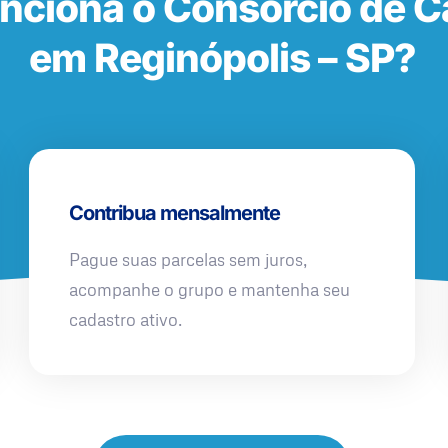
nciona o Consórcio de 
em Reginópolis – SP?
Contribua mensalmente
Pague suas parcelas sem juros,
acompanhe o grupo e mantenha seu
cadastro ativo.