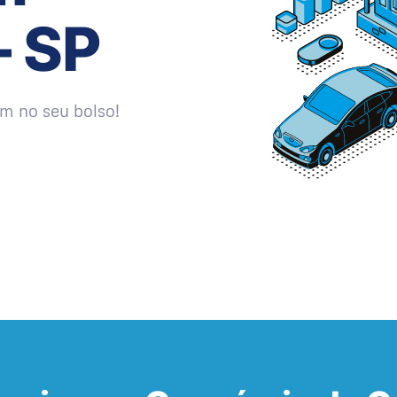
– SP
m no seu bolso!