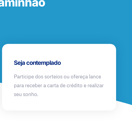
Caminhão
Seja contemplado
Participe dos sorteios ou ofereça lance
para receber a carta de crédito e realizar
seu sonho.