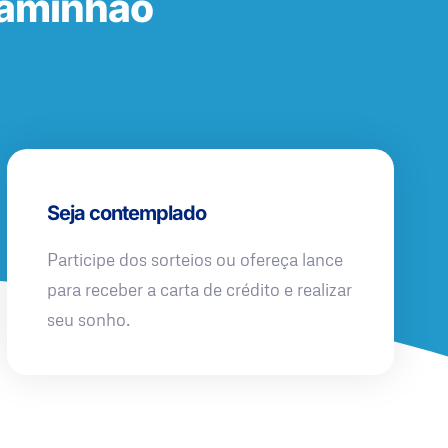
Caminhão
Seja contemplado
Participe dos sorteios ou ofereça lance
para receber a carta de crédito e realizar
seu sonho.