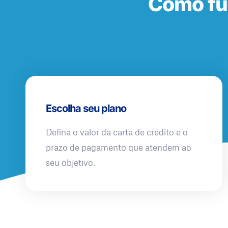
Como fu
Escolha seu plano
Defina o valor da carta de crédito e o
prazo de pagamento que atendem ao
seu objetivo.