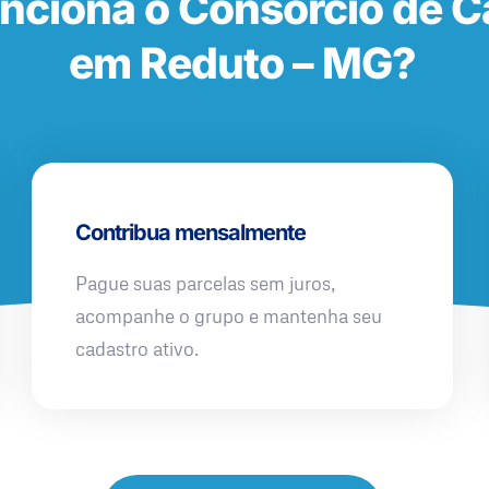
nciona o Consórcio de 
em Reduto – MG?
Contribua mensalmente
Pague suas parcelas sem juros,
acompanhe o grupo e mantenha seu
cadastro ativo.