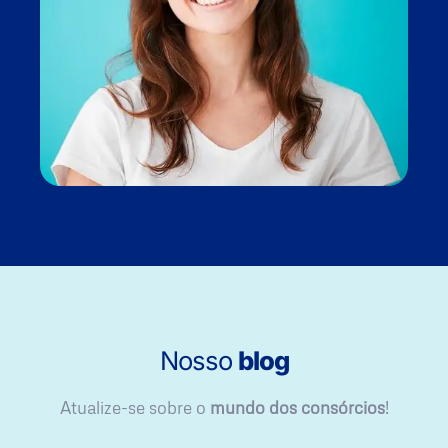
Nosso
blog
Atualize-se sobre o
mundo dos consórcios
!