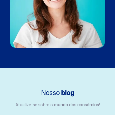
Nosso
blog
Atualize-se sobre o
mundo dos consórcios
!