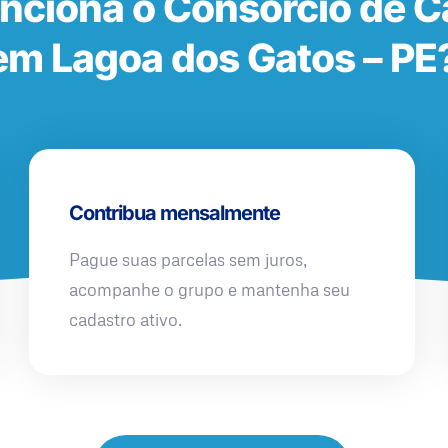
nciona o Consórcio de 
em Lagoa dos Gatos – PE
Contribua mensalmente
Pague suas parcelas sem juros,
acompanhe o grupo e mantenha seu
cadastro ativo.