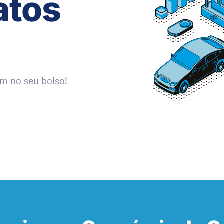
atos
m no seu bolso!