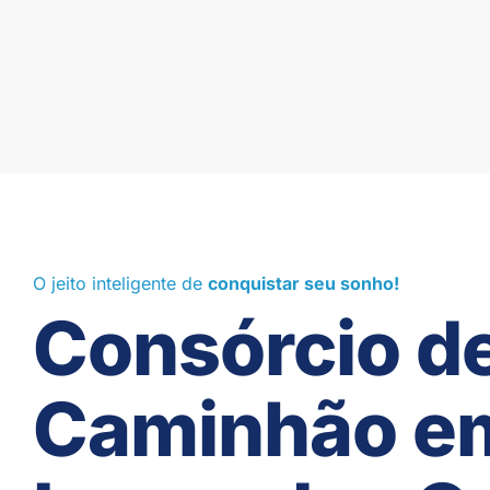
O jeito inteligente de
conquistar seu sonho!
Consórcio d
Caminhão e