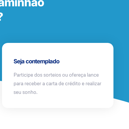
Caminhão
?
Seja contemplado
Participe dos sorteios ou ofereça lance
para receber a carta de crédito e realizar
seu sonho.