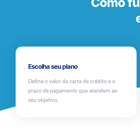
Como fu
Escolha seu plano
Defina o valor da carta de crédito e o
prazo de pagamento que atendem ao
seu objetivo.