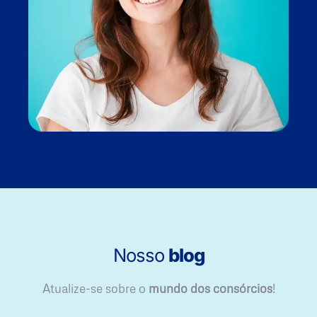
Nosso
blog
Atualize-se sobre o
mundo dos consórcios
!