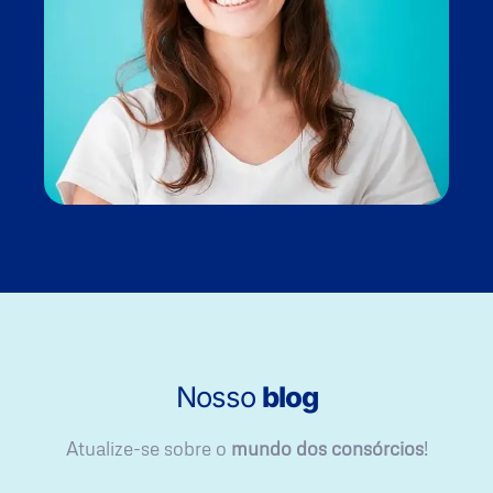
Nosso
blog
Atualize-se sobre o
mundo dos consórcios
!