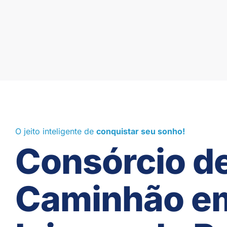
O jeito inteligente de
conquistar seu sonho!
Consórcio d
Caminhão e