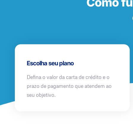
Como fu
Escolha seu plano
Defina o valor da carta de crédito e o
prazo de pagamento que atendem ao
seu objetivo.