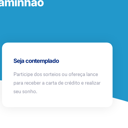
Caminhão
Seja contemplado
Participe dos sorteios ou ofereça lance
para receber a carta de crédito e realizar
seu sonho.