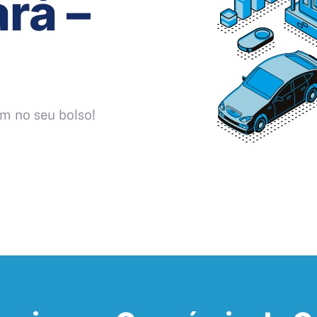
rá –
m no seu bolso!