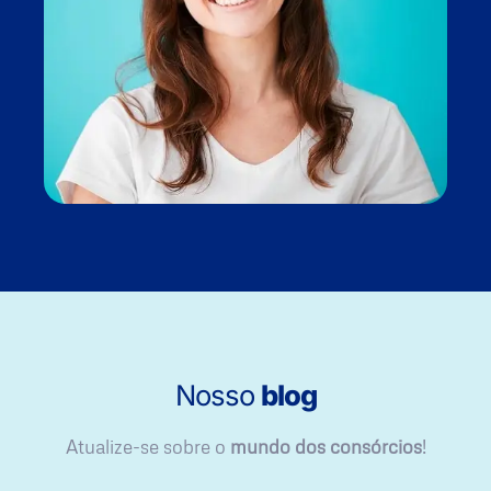
Nosso
blog
Atualize-se sobre o
mundo dos consórcios
!