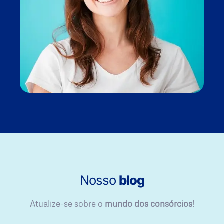
Nosso
blog
Atualize-se sobre o
mundo dos consórcios
!