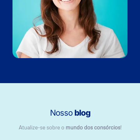
Nosso
blog
Atualize-se sobre o
mundo dos consórcios
!