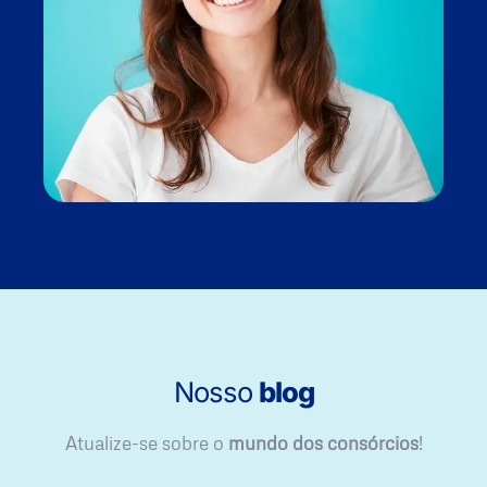
Nosso
blog
Atualize-se sobre o
mundo dos consórcios
!