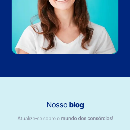
Nosso
blog
Atualize-se sobre o
mundo dos consórcios
!