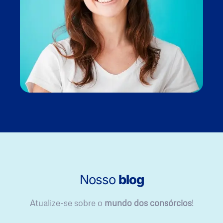
Nosso
blog
Atualize-se sobre o
mundo dos consórcios
!