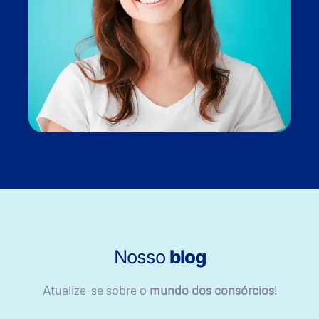
Nosso
blog
Atualize-se sobre o
mundo dos consórcios
!