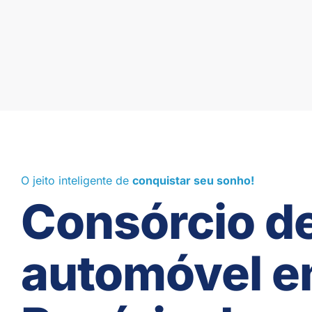
O jeito inteligente de
conquistar seu sonho!
Consórcio d
automóvel 