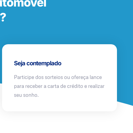
utomóvel
E?
Seja contemplado
Participe dos sorteios ou ofereça lance
para receber a carta de crédito e realizar
seu sonho.