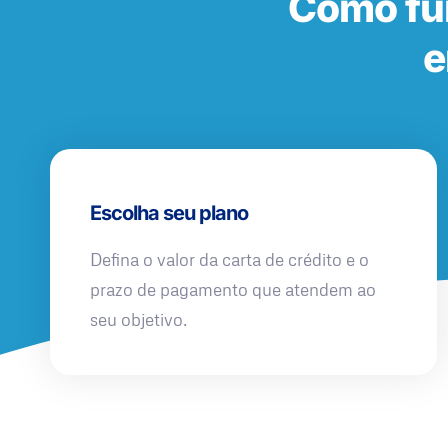
Como fu
e
Escolha seu plano
Defina o valor da carta de crédito e o
prazo de pagamento que atendem ao
seu objetivo.