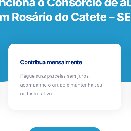
nciona o Consórcio de a
m Rosário do Catete – S
Contribua mensalmente
Pague suas parcelas sem juros,
acompanhe o grupo e mantenha seu
cadastro ativo.