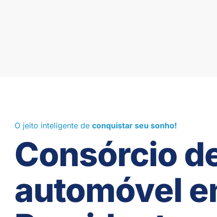
O jeito inteligente de
conquistar seu sonho!
Consórcio d
automóvel 