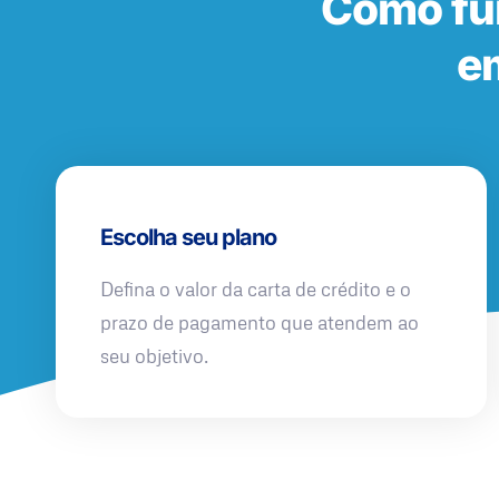
Como fu
e
Escolha seu plano
Defina o valor da carta de crédito e o
prazo de pagamento que atendem ao
seu objetivo.