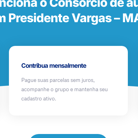
nciona o Consórcio de a
m Presidente Vargas – M
Contribua mensalmente
Pague suas parcelas sem juros,
acompanhe o grupo e mantenha seu
cadastro ativo.