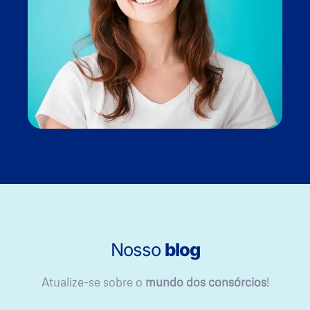
Nosso
blog
Atualize-se sobre o
mundo dos consórcios
!