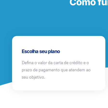
Como fu
Escolha seu plano
Defina o valor da carta de crédito e o
prazo de pagamento que atendem ao
seu objetivo.