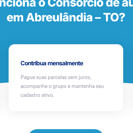
nciona o Consórcio de a
em Abreulândia – TO?
Contribua mensalmente
Pague suas parcelas sem juros,
acompanhe o grupo e mantenha seu
cadastro ativo.