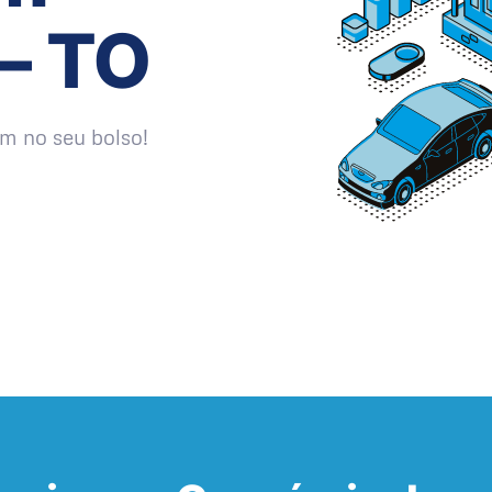
– TO
m no seu bolso!