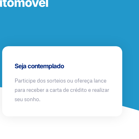
utomóvel
Seja contemplado
Participe dos sorteios ou ofereça lance
para receber a carta de crédito e realizar
seu sonho.